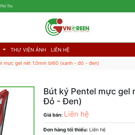
 Phú Thọ
M
THƯ VIỆN ẢNH
LIÊN HỆ
el mực gel nét 1.0mm bl60 (xanh - đỏ - đen)
Bút ký Pentel mực gel
Đỏ - Đen)
Liên hệ
Giá bán:
Đơn hàng tối thiểu:
Liên hệ