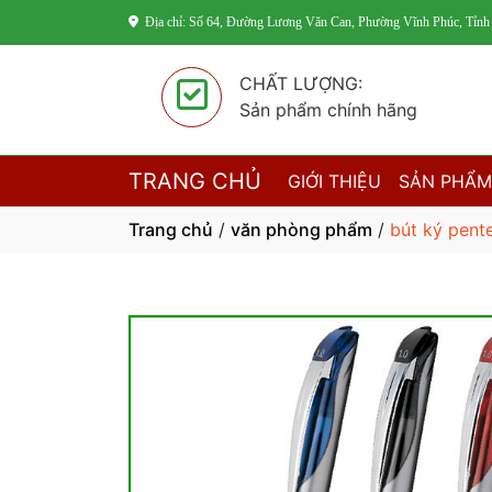
Địa chỉ: Số 64, Đường Lương Văn Can, Phường Vĩnh Phúc, Tỉnh
CHẤT LƯỢNG:
Sản phẩm chính hãng
TRANG CHỦ
GIỚI THIỆU
SẢN PHẨ
Trang chủ
/
văn phòng phẩm
/
bút ký pent