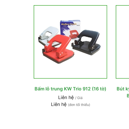
Bấm lỗ trung KW Trio 912 (16 tờ)
Bút k
B
Liên hệ
/ Giá
Liên hệ
(đơn tối thiểu)