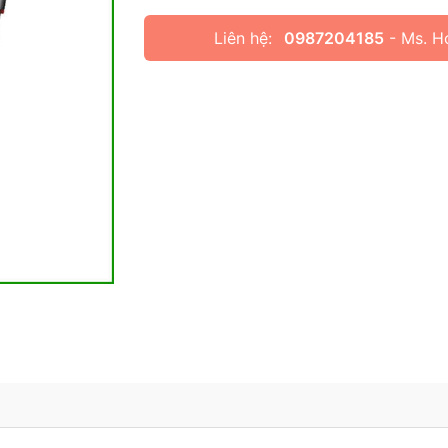
Liên hệ:
0987204185
- Ms. H