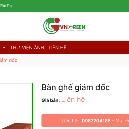
 Phú Thọ
M
THƯ VIỆN ẢNH
LIÊN HỆ
giám đốc
Bàn ghế giám đốc
Liên hệ
Giá bán:
Liên hệ:
0987204185
- Ms. H